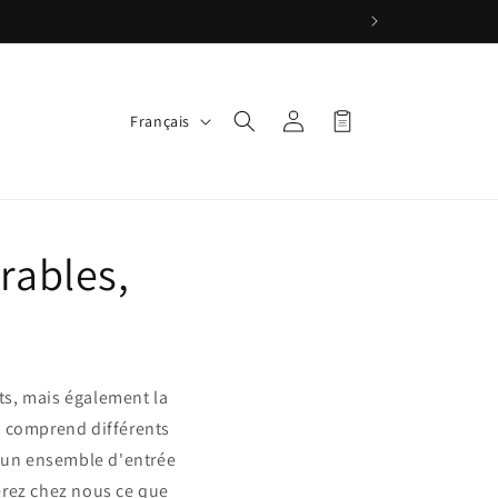
L
Connexion
Panier
Français
a
n
g
u
rables,
e
s, mais également la
s comprend différents
z un ensemble d'entrée
rez chez nous ce que