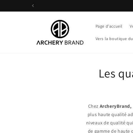
et
passer
au
contenu
Page d'accueil
V
Vers la boutique d
Les qu
Chez
ArcheryBrand,
plus haute qualité a
niveaux de qualité qu
de gamme de haute q