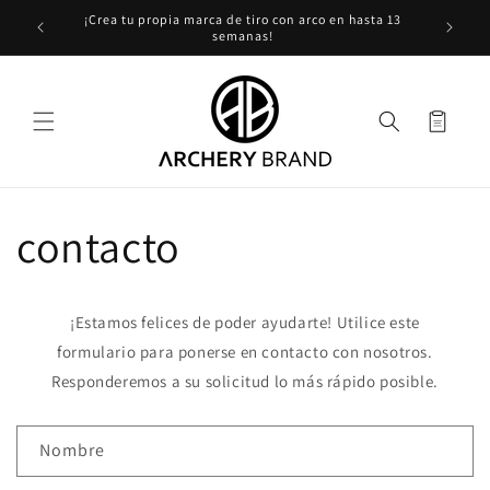
Ir
¡Crea tu propia marca de tiro con arco en hasta 13
directamente
semanas!
al contenido
Carrito
contacto
¡Estamos felices de poder ayudarte! Utilice este
formulario para ponerse en contacto con nosotros.
Responderemos a su solicitud lo más rápido posible.
F
Nombre
o